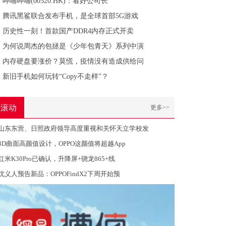
呷哺呷哺(00520.HK)：看好公司长
腾讯黑鲨联合发布手机，是全球首部5G游戏
历史性一刻！首款国产DDR4内存正式开卖
为何说周杰的包拯是《少年包青天》系列中演
内存硬盘要涨价？莫慌，疫情没有造成供给问
新旧手机如何玩转“Copy不走样”？
滚动
更多>>
山东东营、日照政府领导高度重视和关怀天立学校发
3D曲面高颜值设计，OPPO这颜值将超越App
红米K30Pro已确认，升降屏+骁龙865+线
沈义人预告新品：OPPOFindX2下周开始预