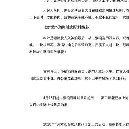
为此，紫燕特地将猪蹄去大骨，而这道工序，非“技术流”
刀起刀落间，剔骨师傅贴着大骨在缝隙之间快速切割，在
口下去时，才能将肉、皮和蹄筋半融不融，不肥不腻的滋味一次
燃“荤”你的川式配料蹄花
料汁是猪蹄脱凡入神的最后一劫，紫燕选用源自四川成都
魂。一块块蹄花，裹满红油之后晶莹透亮，用筷子夹起一块，颤颤
料辣椒在脑海里放烟花！
古有诗云：小槽酒熟豚蹄美，剩与儿童乐太平。连古人都
宅家追剧看小说、办公室熬夜加班…腾不出手啃猪蹄？爽口蹄花一
4月15日起，紫燕百味鸡首发超品——爽口蹄花已在上海地
以店内实际上线售卖为准。
2020年4月紫燕百味鸡超品计划正式启动，根据各地人