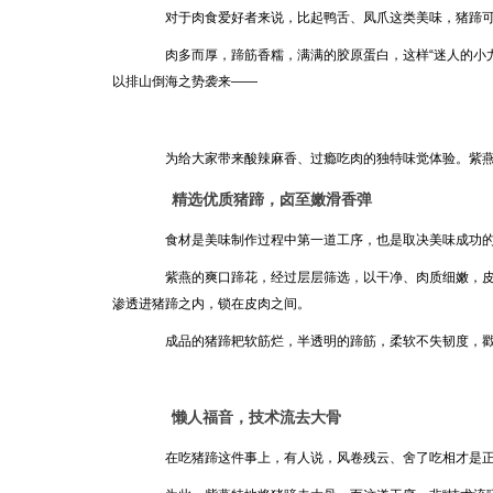
对于肉食爱好者来说，比起鸭舌、凤爪这类美味，猪蹄可
肉多而厚，蹄筋香糯，满满的胶原蛋白，这样“迷人的小尤
以排山倒海之势袭来——
为给大家带来酸辣麻香、过瘾吃肉的独特味觉体验。紫燕
精选优质猪蹄，卤至嫩滑香弹
食材是美味制作过程中第一道工序，也是取决美味成功
紫燕的爽口蹄花，经过层层筛选，以干净、肉质细嫩，皮
渗透进猪蹄之内，锁在皮肉之间。
成品的猪蹄耙软筋烂，半透明的蹄筋，柔软不失韧度，戳
懒人福音，技术流去大骨
在吃猪蹄这件事上，有人说，风卷残云、舍了吃相才是正道