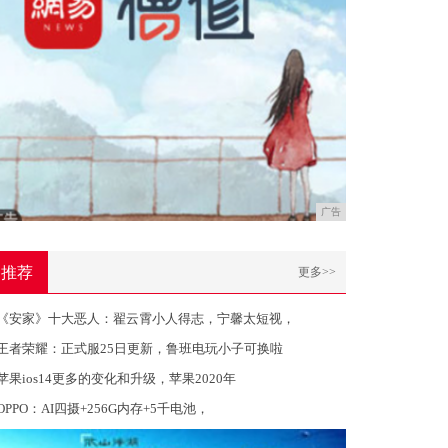
广告
推荐
更多>>
《安家》十大恶人：翟云霄小人得志，宁馨太短视，
王者荣耀：正式服25日更新，鲁班电玩小子可换啦
苹果ios14更多的变化和升级，苹果2020年
OPPO：​AI四摄+256G内存+5千电池，