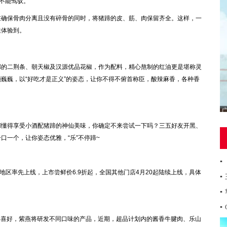
不能驾驭。
确保骨肉分离且没有碎骨的同时，将猪蹄的皮、筋、肉保留齐全。这样，一
性体验到。
的二荆条、朝天椒及汉源优品花椒，作为配料，精心熬制的红油更是堪称灵
巍巍，以“好吃才是正义”的姿态，让你不得不俯首称臣，酸辣麻香，各种香
懂得享受小酒配猪蹄的神仙美味，你确定不来尝试一下吗？三五好友开黑、
口一个，让你姿态优雅，“乐”不停蹄~
▪
区率先上线，上市尝鲜价6.9折起，全国其他门店4月20起陆续上线，具体
▪
▪
▪
群喜好，紫燕将研发不同口味的产品，近期，超品计划内的酱香牛腱肉、乐山