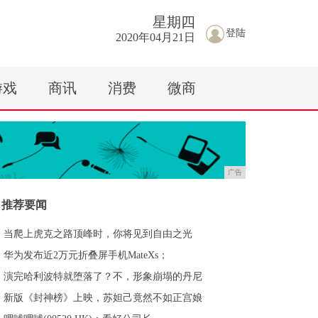
星期
四
登陆
2020年04月21日
游戏
商讯
消费
微商
广告
推荐要闻
当爬上虎克之路顶峰时，你将见到自由之光
华为发布近2万元折叠屏手机MateXs；
演完哈利波特就堕落了？不，形象崩塌的丹尼
新版《封神榜》上映，苏妲己竟然不如正宫娘