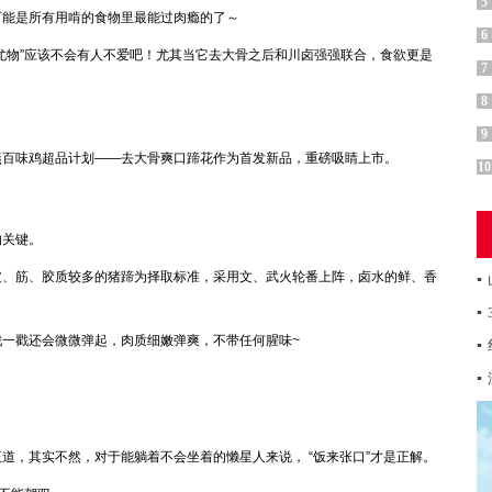
5
能是所有用啃的食物里最能过肉瘾的了～
6
物”应该不会有人不爱吧！尤其当它去大骨之后和川卤强强联合，食欲更是
7
8
9
百味鸡超品计划——去大骨爽口蹄花作为首发新品，重磅吸睛上市。
10
的关键。
、筋、胶质较多的猪蹄为择取标准，采用文、武火轮番上阵，卤水的鲜、香
▪
▪
一戳还会微微弹起，肉质细嫩弹爽，不带任何腥味~
▪
▪
，其实不然，对于能躺着不会坐着的懒星人来说， “饭来张口”才是正解。