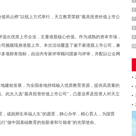
5
6
价值风云榜
”
以线上方式举行，天立教育荣获
“
最具投资价值上市公
7
8
评选出优质上市企业，丈量港股核心价值。作为成熟的资本市场，
9
公司频频现身港股上市。本次活动覆盖了逾千家港股上市公司，兼
10
等多项财务指标，由业内专家评审顾问团参与评审，并配以公众网
▪
异地建校发展，为全国各地持续输入优质教育资源，提供高质量的
▪
值。此次入选
“
最具投资价值上市公司
”
，凸显业界及投资人对天立
▪
▪
育，成就师生幸福人生
”
的愿景，静心办学，精心育人，为国育
践行
“
做中国基础教育的创新者和引领者
”
的光荣使命。