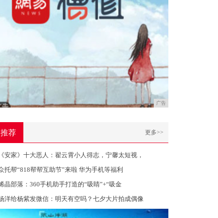
广告
推荐
更多>>
《安家》十大恶人：翟云霄小人得志，宁馨太短视，
众托帮“818帮帮互助节”来啦 华为手机等福利
烯晶部落：360手机助手打造的“吸睛”+“吸金
杨洋给杨紫发微信：明天有空吗？七夕大片拍成偶像