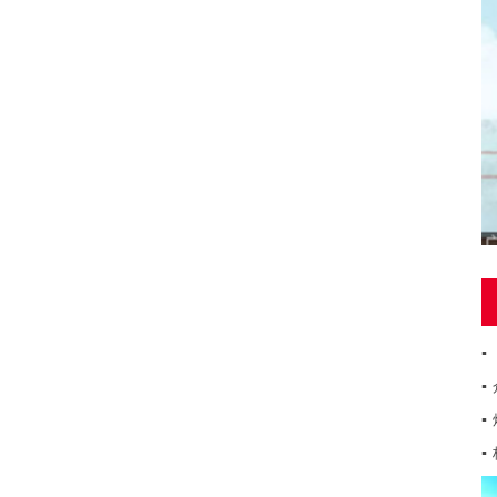
▪
▪
▪
▪