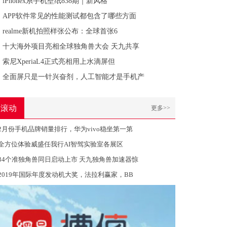
iPhonex系手机壁纸838期｜新风格
APP软件常见的性能测试都包含了哪些方面
realme新机拍照样张公布：全球首张6
十大海外项目亮相全球独角兽大会 天九共享
索尼XperiaL4正式亮相用上水滴屏但
全面屏只是一针兴奋剂，人工智能才是手机产
滚动
更多>>
2月份手机品牌销量排行，华为vivo稳坐第一第
全方位体验威盛任我行AI智驾实验室各展区
34个准独角兽同日启动上市 天九独角兽加速器惊
2019年国际年度发动机大奖，法拉利赢家，BB