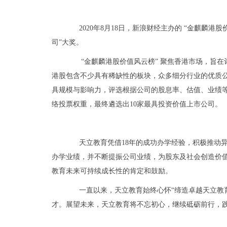
2020
年
8
月
18
日，新浪财经主办的
“
金麒麟港股
司
”
大奖。
“
金麒麟港股价值风云榜
”
聚焦香港市场，旨在
港股包含不少具有稀缺性的板块，众多细分行业
的
优质
具规模与影响力，评选根据公司的股息率、估值、业绩
络投票权重，最终遴选出
10
家最具投资价值上市公司。
天立教育凭借
18
年的成功办学经验，积极推动
办学业绩，并
不断提振公司业绩，为股东及社会创造价
教育未来可持续成长性的肯定和鼓励。
一直以来，天立教育始终心怀
“
缔造卓越天立教
才。展望未来，天立教育将
不忘初心，继续砥砺前行，