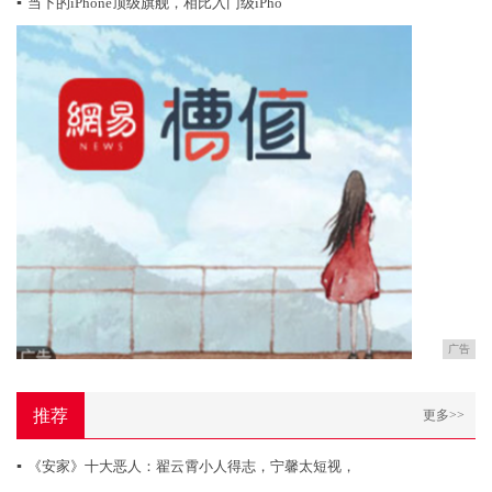
▪
当下的iPhone顶级旗舰，相比入门级iPho
广告
推荐
更多>>
▪
《安家》十大恶人：翟云霄小人得志，宁馨太短视，