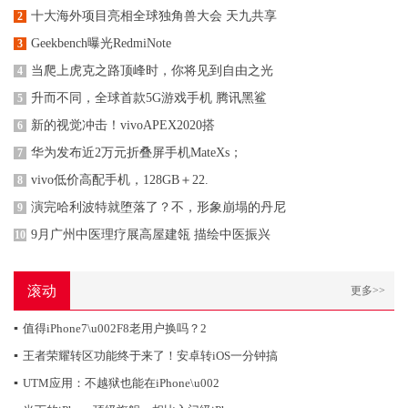
十大海外项目亮相全球独角兽大会 天九共享
2
Geekbench曝光RedmiNote
3
当爬上虎克之路顶峰时，你将见到自由之光
4
升而不同，全球首款5G游戏手机 腾讯黑鲨
5
新的视觉冲击！vivoAPEX2020搭
6
华为发布近2万元折叠屏手机MateXs；
7
vivo低价高配手机，128GB＋22.
8
演完哈利波特就堕落了？不，形象崩塌的丹尼
9
9月广州中医理疗展高屋建瓴 描绘中医振兴
10
滚动
更多>>
▪
值得iPhone7\u002F8老用户换吗？2
▪
王者荣耀转区功能终于来了！安卓转iOS一分钟搞
▪
UTM应用：不越狱也能在iPhone\u002