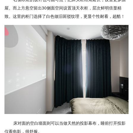
屉。而上方悬空留出30侧面空间设置顶天衣柜，层次鲜明倍显精
致。这里的柜门选择了白色做旧斑驳纹理，更显个性耐看，超酷！
床对面的空白墙面则可以当做天然的投影幕布，睡前打开投影
仪看电影，很舒服。