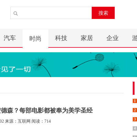
搜索
汽车
科技
家居
企业
时尚
1
安德森？每部电影都被奉为美学圣经
2
3
02
来源：互联网
阅读：714
4