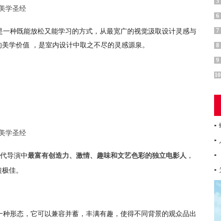
5
6
是一种既能放松又能学习的方式，从最宽广的视觉汲取设计灵感与
7
美学价值 ，是室内设计中取之不尽的灵感源泉。
8
9
10
▪
▪
生代导演中
，
▪
最富有创造力、激情、趣味和文艺色彩的独立电影人
馈极佳。
▪
一种形态，它可以兼容并蓄，丰满有趣，使得不同背景的观众品出