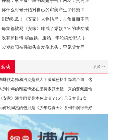
孙俪：家里最不缺的就是手机！网友：贫穷限
你什么时候开始对自己的审美产生了怀疑？
剧透吃瓜！《安家》人物结局，主角反而不意
每集都被骂《安家》咋成了爆款？它的成功或
没有护目镜 赵丽颖、唐嫣、李沁纷纷都入手
57岁欧阳奋强满头白发像老头，罕见父女同
滚动
更多>>
蜘蛛侠老师和浩克是熟人？漫威粉扒出隐藏台词！这
人到中年的谢霆锋还在坚持素颜出镜，真的要佩服他
《安家》潘贵雨竟是本色出演？15年只见女儿2次
为何说周杰的包拯是《少年包青天》系列中演得最好