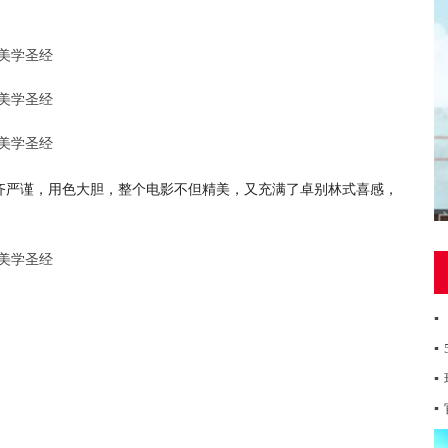
齐严谨，用色大胆，整个电影不但精美，又充满了卓别林式喜感，
▪
▪
▪
▪