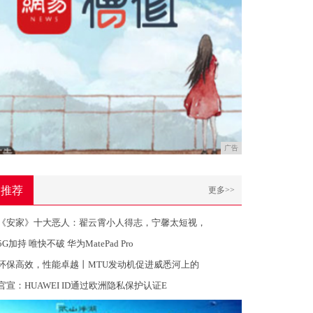
广告
推荐
更多>>
《安家》十大恶人：翟云霄小人得志，宁馨太短视，
5G加持 唯快不破 华为MatePad Pro
环保高效，性能卓越丨MTU发动机促进威悉河上的
官宣：HUAWEI ID通过欧洲隐私保护认证E