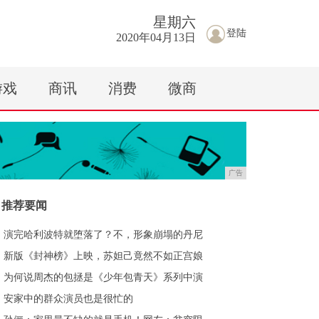
星期
六
登陆
2020年04月13日
游戏
商讯
消费
微商
广告
推荐要闻
演完哈利波特就堕落了？不，形象崩塌的丹尼
新版《封神榜》上映，苏妲己竟然不如正宫娘
为何说周杰的包拯是《少年包青天》系列中演
安家中的群众演员也是很忙的