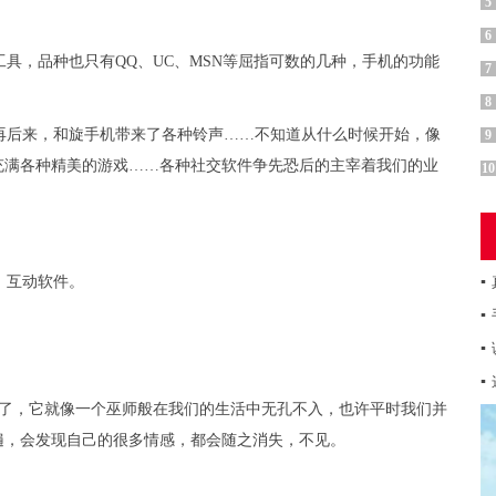
5
6
具，品种也只有QQ、UC、MSN等屈指可数的几种，手机的功能
7
8
再后来，和旋手机带来了各种铃声……不知道从什么时候开始，像
9
充满各种精美的游戏……各种社交软件争先恐后的主宰着我们的业
10
、互动软件。
▪
▪
▪
▪
件了，它就像一个巫师般在我们的生活中无孔不入，也许平时我们并
遍，会发现自己的很多情感，都会随之消失，不见。