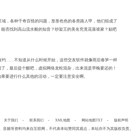
区域，各种千奇百怪的问题，形形色色的各类路人甲，他们组成了
？能否找到高山流水般的知音？吵架王的美名究竟花落谁家？贴吧
有约……不知道从什么时候开始，这些交友软件就像雨后春笋一样
绍了，最后提个醒吧，虚拟网络龙蛇混杂，出来混是早晚要还的！
如果要进行什么其他的活动，一定要注意安全啊。
-
-
-
-
关于我们
联系我们
XML地图
网站地图
TXT
版权声明
、音频等资料均来自互联网，不代表本站赞同其观点，本站亦不为其版权负责