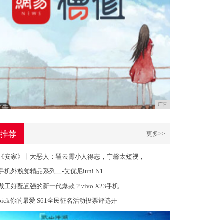
广告
推荐
更多>>
《安家》十大恶人：翟云霄小人得志，宁馨太短视，
手机外貌党精品系列二-艾优尼iuni N1
做工好配置强的新一代爆款？vivo X23手机
pick你的最爱 S61全民征名活动投票评选开