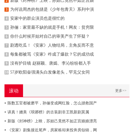
新版《封神榜》上映，苏妲己竟然不如正宫娘
2
为何说周杰的包拯是《少年包青天》系列中演
3
安家中的群众演员也是很忙的
4
孙俪：家里最不缺的就是手机！网友：贫穷限
5
你什么时候开始对自己的审美产生了怀疑？
6
剧透吃瓜！《安家》人物结局，主角反而不意
7
每集都被骂《安家》咋成了爆款？它的成功或
8
没有护目镜 赵丽颖、唐嫣、李沁纷纷都入手
9
57岁欧阳奋强满头白发像老头，罕见父女同
10
滚动
更多>>
▪
陈数五官都被磨平，孙俪变成网红脸，怎么拯救国产
▪
讲真！媲美《琅琊榜》的古装剧非王凯新剧莫属
▪
新版《封神榜》上映，苏妲己竟然不如正宫娘娘漂亮
▪
《安家》剧集接近尾声，房家栋却来投奔房似锦，网