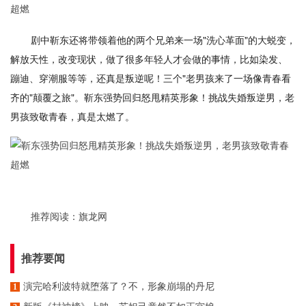
剧中靳东还将带领着他的两个兄弟来一场"洗心革面"的大蜕变，
解放天性，改变现状，做了很多年轻人才会做的事情，比如染发、
蹦迪、穿潮服等等，还真是叛逆呢！三个"老男孩来了一场像青春看
齐的"颠覆之旅"。靳东强势回归怒甩精英形象！挑战失婚叛逆男，老
男孩致敬青春，真是太燃了。
推荐阅读：
旗龙网
推荐要闻
演完哈利波特就堕落了？不，形象崩塌的丹尼
1