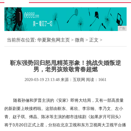
广告
当前所在位置:
华夏聚焦网主页
>
微商
> 正文 >
靳东强势回归怒甩精英形象！挑战失婚叛逆
男，老男孩致敬青春超燃
2020-03-19 23:13:48
来源：互联网
阅读：1661
随着孙俪和罗晋主演的《安家》即将大结局，又有一部高质量
的新剧要上映接档啦。这部由靳东、蒋欣、李宗翰、李乃文、左小
青、赵子琪、傅晶、陈冰等主演的都市连续剧《如果岁月可回头》
将于3月20日正式上星，分别在北京卫视和东方卫视两大卫视平台播