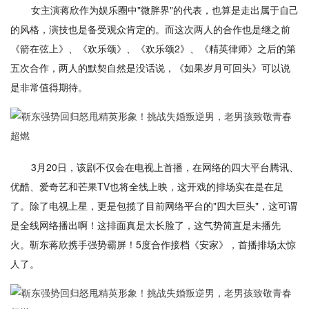
女主演蒋欣作为娱乐圈中"微胖界"的代表，也算是走出属于自己
的风格，演技也是备受观众肯定的。而这次两人的合作也是继之前
《箭在弦上》、《欢乐颂》、《欢乐颂2》、《精英律师》之后的第
五次合作，两人的默契自然是没话说，《如果岁月可回头》可以说
是非常值得期待。
3月20日，该剧不仅会在电视上首播，在网络的四大平台腾讯、
优酷、爱奇艺和芒果TV也将全线上映，这开戏的排场实在是在足
了。除了电视上星，更是包揽了目前网络平台的"四大巨头"，这可谓
是全线网络播出啊！这排面真是太长脸了，这气势简直是未播先
火。靳东蒋欣携手强势霸屏！5度合作接档《安家》，首播排场太惊
人了。