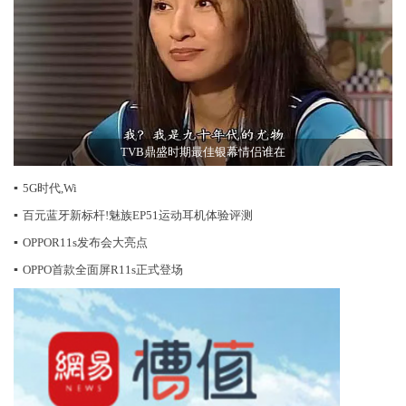
TVB鼎盛时期最佳银幕情侣谁在
▪
5G时代,Wi
▪
百元蓝牙新标杆!魅族EP51运动耳机体验评测
▪
OPPOR11s发布会大亮点
▪
OPPO首款全面屏R11s正式登场