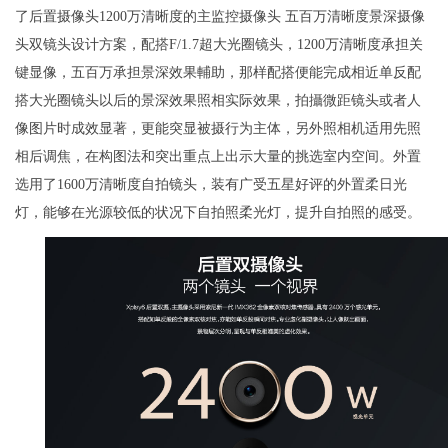
了后置摄像头1200万清晰度的主监控摄像头 五百万清晰度景深摄像
头双镜头设计方案，配搭F/1.7超大光圈镜头，1200万清晰度承担关
键显像，五百万承担景深效果輔助，那样配搭便能完成相近单反配
搭大光圈镜头以后的景深效果照相实际效果，拍攝微距镜头或者人
像图片时成效显著，更能突显被摄行为主体，另外照相机适用先照
相后调焦，在构图法和突出重点上出示大量的挑选室内空间。外置
选用了1600万清晰度自拍镜头，装有广受五星好评的外置柔日光
灯，能够在光源较低的状况下自拍照柔光灯，提升自拍照的感受。