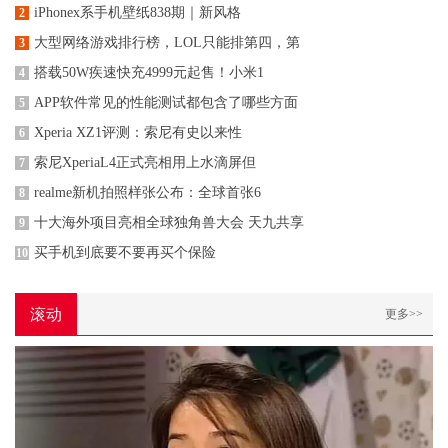
iPhonex系手机壁纸838期｜新风格
2
大型网络游戏排行榜，LOL只能排第四，第
3
搭载50W疾速快充4999元起售！小米1
4
APP软件常见的性能测试都包含了哪些方面
5
Xperia XZ1评测：索尼有史以来性
6
索尼XperiaL4正式亮相用上水滴屏但
7
realme新机拍照样张公布：全球首张6
8
十大海外项目亮相全球独角兽大会 天九共享
9
买手机到底要不要再买个保险
10
滚动
更多>>