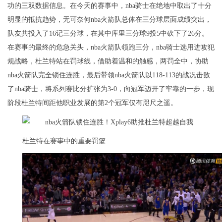
功的三双数据信息。在今天的赛事中，nba骑士在绝地中取出了十分
明显的抵抗趋势，无可奈何nba火箭队总体在三分球层面成绩突出，
队友共投入了16记三分球，在其中库里三分球9投5中砍下了26分。
在赛事的最终的危急关头，nba火箭队领跑三分，nba骑士选用进攻犯
规战略，杜兰特站在罚球线，借助着温和的触感，两罚全中，协助
nba火箭队完全锁住连胜，最后带领nba火箭队以118-113的战况击败
了nba骑士，将系列赛比分扩张为3-0，向冠军迈开了牢靠的一步，现
阶段杜兰特间距他职业发展的第2个冠军仅有咫尺之遥。
杜兰特在赛事中的重要罚篮