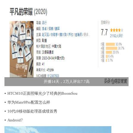
开播14天，2万人评出7.7高
▪
HTCM10正面照曝光少了经典的BoomSou
▪
华为Mate9Pro配置怎么样
▪
10代i9移动版处理器成绩首秀
▪
Android7