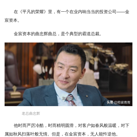
在《平凡的荣耀》里，有一个在业内响当当的投资公司——金
宸资本。
金宸资本的曲忠辉曲总，是个典型的霸道总裁。
老总曲忠辉
他时而严厉冷酷，时而精明圆滑，对客户如春风般温暖，对下
属如秋风扫落叶般无情。但是，在金宸资本，无人能忤逆他。