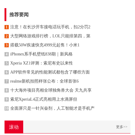
推荐要闻
注意！在长沙开车接电话玩手机，扣2分罚2
1
大型网络游戏排行榜，LOL只能排第四，第
2
搭载50W疾速快充4999元起售！小米1
3
iPhonex系手机壁纸838期｜新风格
4
Xperia XZ1评测：索尼有史以来性
5
APP软件常见的性能测试都包含了哪些方面
6
realme新机拍照样张公布：全球首张6
7
十大海外项目亮相全球独角兽大会 天九共享
8
索尼XperiaL4正式亮相用上水滴屏但
9
全面屏只是一针兴奋剂，人工智能才是手机产
10
滚动
更多>>