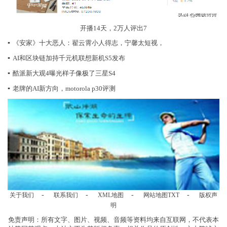
开播14天，2万人评出7
▪
《安家》十大恶人：翟云霄小人得志，宁馨太短视，
▪
AI和区块链加持千元机联想新机S5发布
▪
酷派新大观4曝光样子像极了三星S4
▪
老牌的AI新方向，motorola p30评测
-
-
-
-
关于我们
联系我们
XML地图
网站地图
TXT
版权声
明
免责声明：所有文字、图片、视频、音频等资料均来自互联网，不代表本