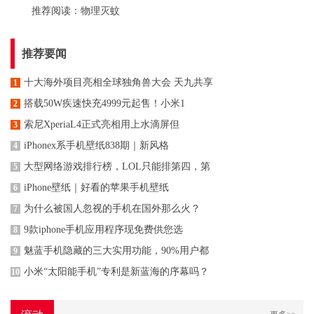
推荐阅读：
物理灭蚊
推荐要闻
十大海外项目亮相全球独角兽大会 天九共享
1
搭载50W疾速快充4999元起售！小米1
2
索尼XperiaL4正式亮相用上水滴屏但
3
iPhonex系手机壁纸838期｜新风格
4
大型网络游戏排行榜，LOL只能排第四，第
5
iPhone壁纸｜好看的苹果手机壁纸
6
为什么被国人忽视的手机在国外那么火？
7
9款iphone手机应用程序现免费供您选
8
魅蓝手机隐藏的三大实用功能，90%用户都
9
小米“太阳能手机”专利是新蓝海的序幕吗？
10