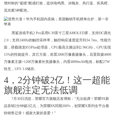
增对称的“鲨瞳”酷感灯效，提供电鸣黑、冰魄灰、风行蓝、疾风橙、
流光紫5种配色。
黑鲨游戏手机2 Pro采用6.39英寸三星AMOLED屏，支持DC调光
2.0；支持240Hz的触控采样率，触控响应速度提升到34.7ms。性能方
面，搭载骁龙855Plus处理器，CPU最高主频达到2.96GHz，GPU实现
15%的性能提升。其它方面，前置2000万像素摄像头，后置双摄4800
万像素主摄+1200万像素长焦摄像头，内置4000mAh电池，标配27W
快充，UFS 3.0储存。
4，2分钟破2亿！这一超能
旗舰注定无法低调
7月30日消息，荣耀官方旗舰店发博称：“无法低调！荣耀9X新
品首销2分钟破2亿元，为荣耀8X同期200%，创荣耀X系列全平台最
快销售记录！感谢大家的喜爱！”