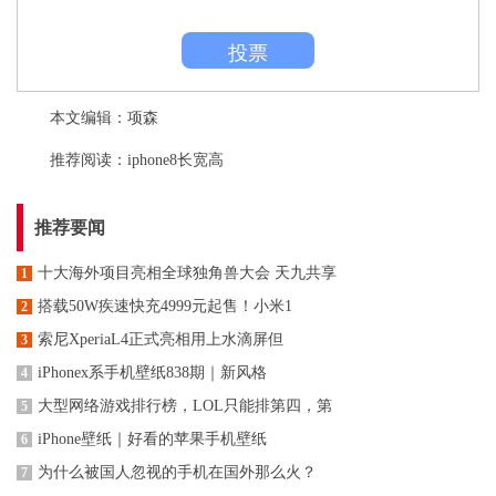
投票
本文编辑：项森
推荐阅读：
iphone8长宽高
推荐要闻
十大海外项目亮相全球独角兽大会 天九共享
1
搭载50W疾速快充4999元起售！小米1
2
索尼XperiaL4正式亮相用上水滴屏但
3
iPhonex系手机壁纸838期｜新风格
4
大型网络游戏排行榜，LOL只能排第四，第
5
iPhone壁纸｜好看的苹果手机壁纸
6
为什么被国人忽视的手机在国外那么火？
7