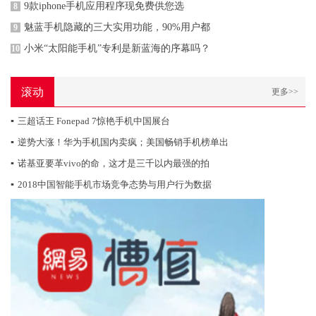
9款iphone手机应用程序现免费供您选
8
魅蓝手机隐藏的三大实用功能，90%用户都
9
小米“太阳能手机”专利是新蓝海的序幕吗？
10
滚动
更多>>
▪
三超话王 Fonepad 7惊艳手机中国展台
▪
逆势大涨！华为手机国内卖疯；美国畅销手机榜单出
▪
诺基亚要革vivo的命，这才是三千以内最强的拍
▪
2018中国智能手机市场竞争态势与用户行为数据