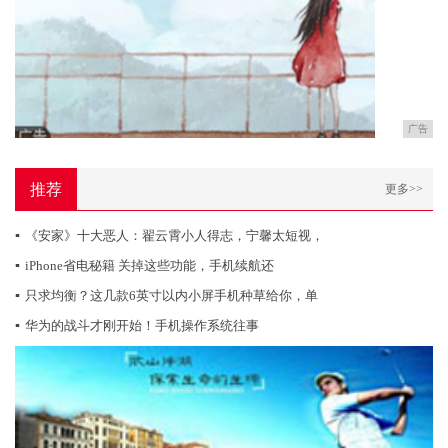
广告
推荐
更多>>
▪
《安家》十大恶人：翟云霄小人得志，宁馨太短视，
▪
iPhone省电秘籍 关掉这些功能，手机续航还
▪
只求均衡？这几款6英寸以内小屏手机种草给你，单
▪
华为的战斗才刚开始！手机操作系统往事