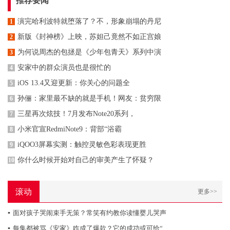
推荐要闻
演完哈利波特就堕落了？不，形象崩塌的丹尼
1
新版《封神榜》上映，苏妲己竟然不如正宫娘
2
为何说周杰的包拯是《少年包青天》系列中演
3
安家中的群众演员也是很忙的
4
iOS 13.4又迎更新：你关心的问题全
5
孙俪：家里最不缺的就是手机！网友：贫穷限
6
三星再次炫技！7月发布Note20系列，
7
小米官宣RedmiNote9：背部“浴霸
8
iQOO3屏幕实测：触控灵敏色彩表现更胜
9
你什么时候开始对自己的审美产生了怀疑？
10
滚动
更多>>
▪
面对孩子哭闹束手无策？常笑有约教你读懂婴儿哭声
▪
每集都被骂《安家》咋成了爆款？它的成功或可给“