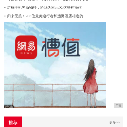
▪
堪称手机界新物种，给华为MateXs这些神操作
▪
归来无恙！206位最美逆行者和远洲酒店相逢的1
广告
推荐
更多>>