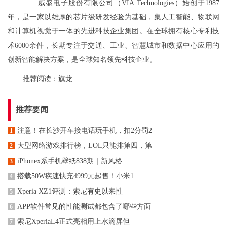
威盛电子股份有限公司（VIA Technologies）始创于1987
年，是一家以雄厚的芯片级研发经验为基础，集人工智能、物联网
和计算机视觉于一体的先进科技企业集团。在全球拥有核心专利技
术6000余件，长期专注于交通、工业、智慧城市和数据中心应用的
创新智能解决方案，是全球知名领先科技企业。
推荐阅读：
旗龙
推荐要闻
注意！在长沙开车接电话玩手机，扣2分罚2
1
大型网络游戏排行榜，LOL只能排第四，第
2
iPhonex系手机壁纸838期｜新风格
3
搭载50W疾速快充4999元起售！小米1
4
Xperia XZ1评测：索尼有史以来性
5
APP软件常见的性能测试都包含了哪些方面
6
索尼XperiaL4正式亮相用上水滴屏但
7