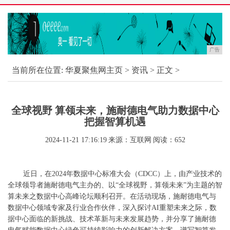
广告
当前所在位置:
华夏聚焦网主页
>
资讯
> 正文 >
全球视野 算领未来，施耐德电气助力数据中心
把握智算机遇
2024-11-21 17:16:19
来源：互联网
阅读：652
近日，在2024年数据中心标准大会（CDCC）上，由产业技术的
全球领导者
施耐德电气
主办的、以“全球视野，算领未来”为主题的智
算未来之数据中心高峰论坛顺利召开。在活动现场，
施耐德电气
与
数据中心领域专家及行业合作伙伴，深入探讨AI重塑未来之际，数
据中心面临的新挑战、技术革新与未来发展趋势，并分享了
施耐德