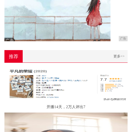
广告
推荐
更多>>
开播14天，2万人评出7