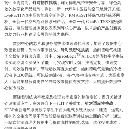
韧性亟需提高。
针对韧性挑战
，施耐德电气带来安全可靠、绿色高
效的数字化产品矩阵，例如，新一代PIX中压智能空气绝缘开关柜、
Evo
PacT
HVX中压智能真空断路器、RM Air
SeT
环保气体绝缘环网
柜、全新一代空气断路器系列产品、全新一代 Com
PacT
NSX塑壳断
路器、电能管理监测类仪表系列等核心产品，以卓越的产品创新实
力助力行业构建坚实可靠的算力底座。
数据中心的芯片和服务器技术快速迭代升级，加速了数据中心
致密化趋势，为制冷带来挑战。
针对致密化挑战
，施耐德电气构建
TM
了全栈制冷解决方案。其中，
SpaceLogic
AI BOX凭借数字孪生技
术实现空调冷源侧AI节能，可实现实时反馈、按需定制、快速交
付、高效运行维护、节能增效等五大价值；施耐德电气最新的冷板
式液冷CDU系统，可以提供液-液、液-气多种热交换方式，为高密度
人工智能集群获得更佳的制冷效果提供有效支持，大幅提升数据中
心制冷能效。
而随着训练功率密度及推理功率密度的翻倍增长，提升关键基
础设施适应性，高效兼容下一代IT至关重要。
针对适应性挑战
，
ETAP全新电气系统数字孪生平台为电气系统从设计、建造、运营到
维护的全生命周期不同阶段搭建虚拟模型并提供全面的分析，通过
一站式能源管理为数据中心提供弹性的配电选择，优化投资成本，
保障系统安全可靠。