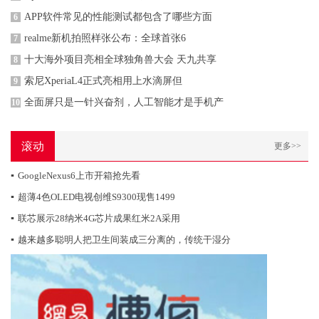
APP软件常见的性能测试都包含了哪些方面
6
realme新机拍照样张公布：全球首张6
7
十大海外项目亮相全球独角兽大会 天九共享
8
索尼XperiaL4正式亮相用上水滴屏但
9
全面屏只是一针兴奋剂，人工智能才是手机产
10
滚动
更多>>
▪
GoogleNexus6上市开箱抢先看
▪
超薄4色OLED电视创维S9300现售1499
▪
联芯展示28纳米4G芯片成果红米2A采用
▪
越来越多聪明人把卫生间装成三分离的，传统干湿分