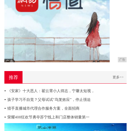
广告
推荐
更多>>
▪
《安家》十大恶人：翟云霄小人得志，宁馨太短视，
▪
孩子学习不自觉？父母试试“鸟笼效应”，停止强迫
▪
猎手直播城市代理合作服务方案，全面招商
▪
荣耀408狂欢节勇夺苏宁线上和门店整体销量第一