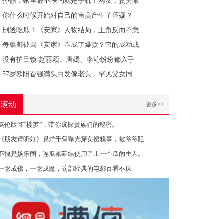
孙俪：家里最不缺的就是手机！网友：贫穷限
你什么时候开始对自己的审美产生了怀疑？
剧透吃瓜！《安家》人物结局，主角反而不意
每集都被骂《安家》咋成了爆款？它的成功或
没有护目镜 赵丽颖、唐嫣、李沁纷纷都入手
57岁欧阳奋强满头白发像老头，罕见父女同
滚动
更多>>
英伦版“红楼梦”，带你窥探贵族们的秘密。
《朋友请听好》易烊千玺曝光穿女裙糗事，被爷爷阻
不愧是娱乐圈，连瓜都延续使用了上一个瓜的主人。
一念成佛，一念成魔，这部经典的电影百看不厌