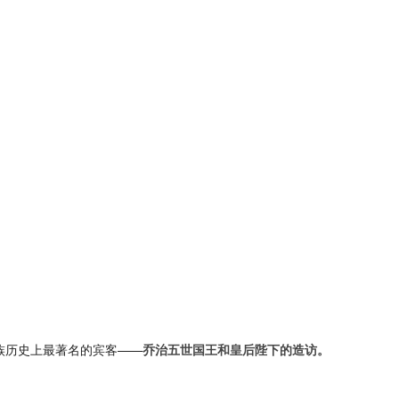
族历史上最著名的宾客——
乔治五世国王和皇后陛下的造访。