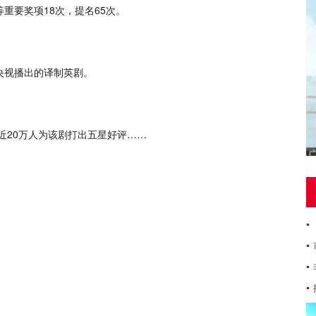
重要奖项18次，提名65次。
央视播出的译制英剧。
近20万人为该剧打出五星好评……
▪
▪
▪
▪