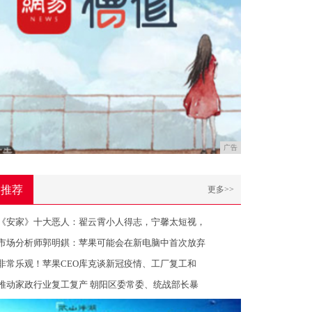
广告
推荐
更多>>
《安家》十大恶人：翟云霄小人得志，宁馨太短视，
市场分析师郭明錤：苹果可能会在新电脑中首次放弃
非常乐观！苹果CEO库克谈新冠疫情、工厂复工和
推动家政行业复工复产 朝阳区委常委、统战部长暴