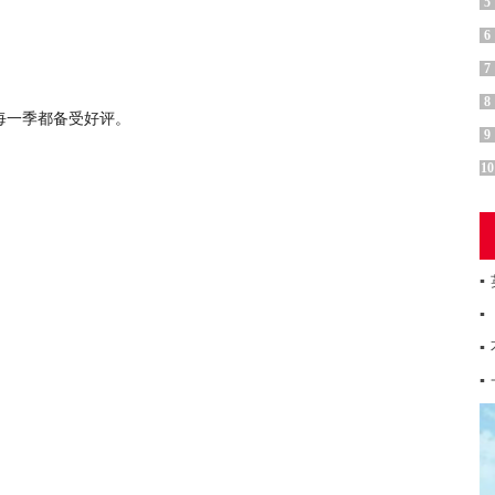
5
6
7
8
且每一季都备受好评。
9
10
▪
▪
▪
▪