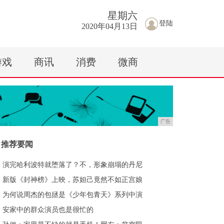
星期
六
登陆
2020年04月13日
游戏
商讯
消费
微商
广告
推荐要闻
演完哈利波特就堕落了？不，形象崩塌的丹尼
新版《封神榜》上映，苏妲己竟然不如正宫娘
为何说周杰的包拯是《少年包青天》系列中演
安家中的群众演员也是很忙的