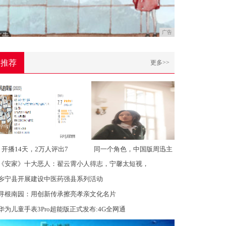
广告
推荐
更多>>
开播14天，2万人评出7
同一个角色，中国版周迅主
《安家》十大恶人：翟云霄小人得志，宁馨太短视，
乡宁县开展建设中医药强县系列活动
寻根南园：用创新传承擦亮孝亲文化名片
华为儿童手表3Pro超能版正式发布:4G全网通