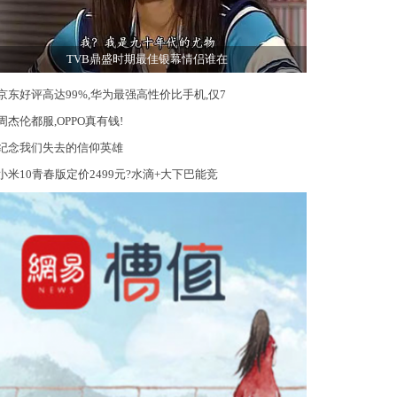
TVB鼎盛时期最佳银幕情侣谁在
京东好评高达99%,华为最强高性价比手机,仅7
周杰伦都服,OPPO真有钱!
纪念我们失去的信仰英雄
小米10青春版定价2499元?水滴+大下巴能竞