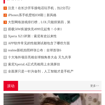
注意！在长沙开车接电话玩手机，扣2分罚2
1
iPhonex系手机壁纸838期｜新风格
2
大型网络游戏排行榜，LOL只能排第四，第
3
搭载50W疾速快充4999元起售！小米1
4
Xperia XZ1评测：索尼有史以来性
5
APP软件常见的性能测试都包含了哪些方面
6
realme新机拍照样张公布：全球首张6
7
十大海外项目亮相全球独角兽大会 天九共享
8
索尼XperiaL4正式亮相用上水滴屏但
9
全面屏只是一针兴奋剂，人工智能才是手机产
10
滚动
更多>>