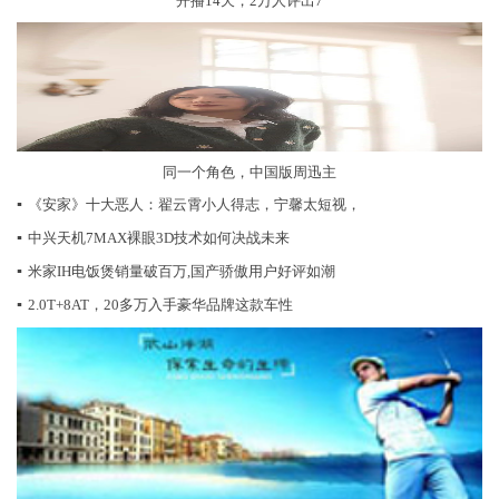
开播14天，2万人评出7
同一个角色，中国版周迅主
▪
《安家》十大恶人：翟云霄小人得志，宁馨太短视，
▪
中兴天机7MAX裸眼3D技术如何决战未来
▪
米家IH电饭煲销量破百万,国产骄傲用户好评如潮
▪
2.0T+8AT，20多万入手豪华品牌这款车性