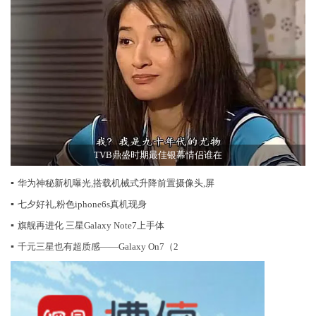
TVB鼎盛时期最佳银幕情侣谁在
▪
华为神秘新机曝光,搭载机械式升降前置摄像头,屏
▪
七夕好礼,粉色iphone6s真机现身
▪
旗舰再进化 三星Galaxy Note7上手体
▪
千元三星也有超质感——Galaxy On7（2