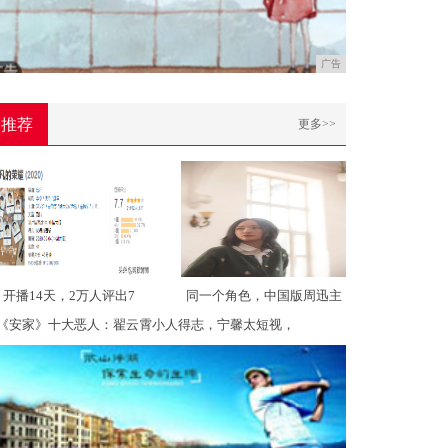
广告
推荐
更多>>
开播14天，2万人评出7
同一个角色，中国版周迅主
《安家》十大恶人：翟云霄小人得志，宁馨太短视，