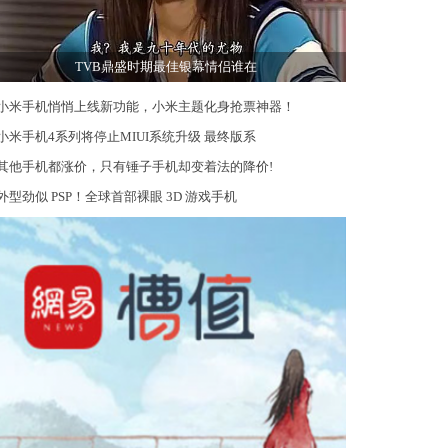
TVB鼎盛时期最佳银幕情侣谁在
小米手机悄悄上线新功能，小米主题化身抢票神器！
小米手机4系列将停止MIUI系统升级 最终版系
其他手机都涨价，只有锤子手机却变着法的降价!
外型劲似 PSP！全球首部裸眼 3D 游戏手机