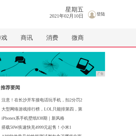
星期
五
登陆
2021年02月10日
游戏
商讯
消费
微商
广告
推荐要闻
注意！在长沙开车接电话玩手机，扣2分罚2
大型网络游戏排行榜，LOL只能排第四，第
iPhonex系手机壁纸838期｜新风格
搭载50W疾速快充4999元起售！小米1