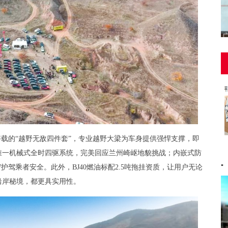
油搭载的“越野无敌四件套”，专业越野大梁为车身提供强悍支撑，即
唯一机械式全时四驱系统，完美回应兰州崎岖地貌挑战；内嵌式防
▪
护驾乘者安全。此外，BJ40燃油标配2.5吨拖挂资质，让用户无论
沿岸秘境，都更具实用性。