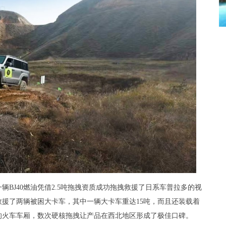
辆BJ40燃油凭借2.5吨拖拽资质成功拖拽救援了日系车普拉多的视
救援了两辆被困大卡车，其中一辆大卡车重达15吨，而且还装载着
重的火车车厢，数次硬核拖拽让产品在西北地区形成了极佳口碑。