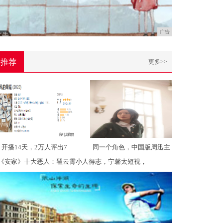
广告
推荐
更多>>
开播14天，2万人评出7
同一个角色，中国版周迅主
《安家》十大恶人：翟云霄小人得志，宁馨太短视，