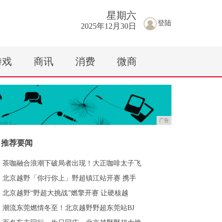
星期
六
登陆
2025年12月30日
游戏
商讯
消费
微商
广告
推荐要闻
茶咖融合浪潮下破局者出现！大正咖啡太子飞
北京越野「你行你上」野超镇江站开赛 携手
北京越野“野超大挑战”燃擎开赛 让硬核越
潮流东莞燃情冬至！北京越野野超东莞站BJ