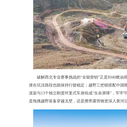
破解西北专业赛事挑战的“全能密钥”正是BJ40燃
便在坑洼路段也能保持行驶稳定；越野三把锁搭配中国
滚架与13个独立刚度环笼式车身组成“生命屏障”，牢牢守
是拖拽越野装备穿越戈壁，还是携带露营物资深入黄河