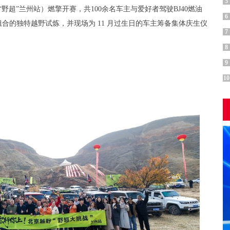
5
野超”兰州站）燃擎开赛，共100余名车主与爱好者驾驶BJ40燃油
6
合的独特越野试炼，并现场为 11 月过生日的车主筹备集体庆生仪
7
8
9
10