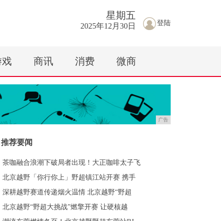
星期
五
登陆
2025年12月30日
游戏
商讯
消费
微商
广告
推荐要闻
茶咖融合浪潮下破局者出现！大正咖啡太子飞
北京越野「你行你上」野超镇江站开赛 携手
深耕越野赛道传递烟火温情 北京越野“野超
北京越野“野超大挑战”燃擎开赛 让硬核越