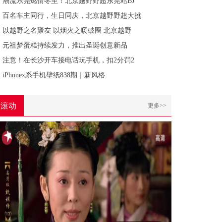
潮流东莞燃情冬至！北京越野野超东莞站BJ
百名车主同行，生日同庆，北京越野野超大挑
以越野之名聚友 以烟火之暖破圈 北京越野
元祖梦蛋糕持续发力，推出圣诞创意新品
注意！在长沙开车接电话玩手机，扣2分罚2
iPhonex系手机壁纸838期｜新风格
滚动
更多>>