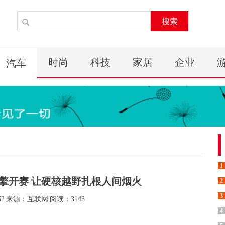
搜索
时尚
科技
家居
企业
汽车
1
燃擎开赛 让硬核越野扎根人间烟火
2
3
52
来源：互联网
阅读：3143
4