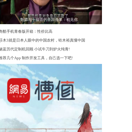
甄嬛与十福晋的善因善果：初见你
奇酷手机青春版开箱：性价比高
莎木3就是日本人眼中的中国农村，铃木裕真懂中国
魅蓝历代定制机回顾 小试牛刀到炉火纯青!
推荐几个App 制作开发工具，自己选一下吧!