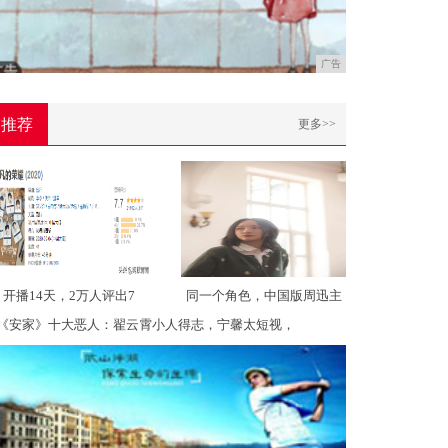
广告
推荐
更多>>
开播14天，2万人评出7
同一个角色，中国版周迅主
《安家》十大恶人：翟云霄小人得志，宁馨太短视，