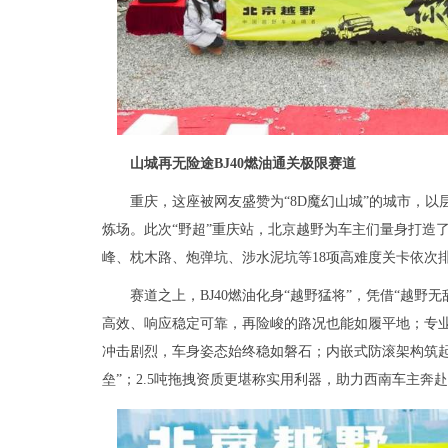
山城再无险途BJ40燃油通关极限赛道
重庆，这座被网友盛赞为“8D魔幻山城”的城市，
炼场。此次“野超”重庆站，北京越野为车主们量身打造了
峰、枕木路、炮弹坑、涉水泥坑等18项高难度关卡依次
赛道之上，BJ40燃油化身“越野猛将”，凭借“越
高效、响应稳定可靠，再险峻的路况也能如履平地；专
冲击剧烈，车身姿态始终稳如磐石；内嵌式防滚架构筑
垒”；2.5吨拖拽资质更堪称实用利器，助力西南车主