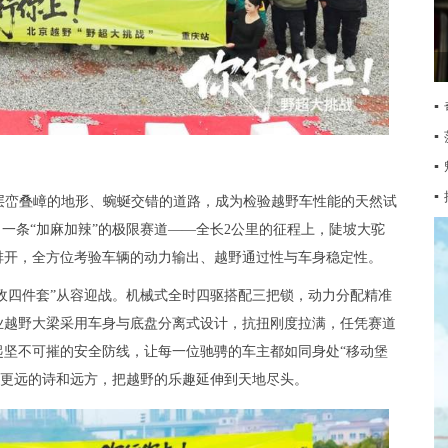
▪
▪
▪
▪
以层峦叠嶂的地形、蜿蜒交错的道路，成为检验越野车性能的天然试
一条“加麻加辣”的极限赛道——全长2公里的征程上，陡坡大驼
排开，全方位考验车辆的动力输出、越野通过性与车身稳定性。
野无敌四件套”从容迎战。机械式全时四驱搭配三把锁，动力分配精准
业越野大梁采用车身与底盘分离式设计，抗扭刚度拉满，任凭赛道
起坚不可摧的安全防线，让每一位驰骋的车主都如同身处“移动堡
奔赴更远的诗和远方，把越野的乐趣延伸到天地尽头。