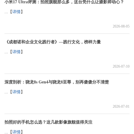
小米17 Ultra评测：拍照旗舰那么多，这台凭什么让摄影师动心？
...【
详情
】
2026-08-05
《成都诺和企业文化践行者》—践行文化，榜样力量
...【
详情
】
2026-07-10
深度剖析：骁龙8s Gen4与骁龙8至尊，别再傻傻分不清楚
...【
详情
】
2026-07-01
拍照好的手机怎么选？这几款影像旗舰值得关注
...【
详情
】