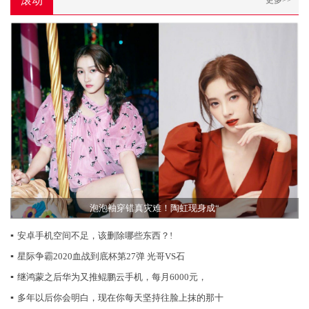
滚动
更多>>
泡泡袖穿错真灾难！陶虹现身成“
▪
安卓手机空间不足，该删除哪些东西？!
▪
星际争霸2020血战到底杯第27弹 光哥VS石
▪
继鸿蒙之后华为又推鲲鹏云手机，每月6000元，
▪
多年以后你会明白，现在你每天坚持往脸上抹的那十