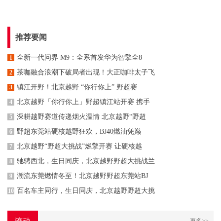
推荐要闻
全新一代问界 M9：全系首发华为智擎全8
1
茶咖融合浪潮下破局者出现！大正咖啡太子飞
2
镇江开野！北京越野 “你行你上” 野超赛
3
北京越野「你行你上」野超镇江站开赛 携手
4
深耕越野赛道传递烟火温情 北京越野“野超
5
野超东莞站硬核越野狂欢，BJ40燃油凭巅
6
北京越野“野超大挑战”燃擎开赛 让硬核越
7
驰骋西北，生日同庆，北京越野野超大挑战兰
8
潮流东莞燃情冬至！北京越野野超东莞站BJ
9
百名车主同行，生日同庆，北京越野野超大挑
10