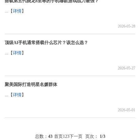
搭载第五代骁龙8至尊的手机哪款游戏战力最强？
...【
详情
】
2026-05-28
顶级AI手机通常搭载什么芯片？该怎么选？
...【
详情
】
2026-05-27
聚美国际打造明星名媛群体
...【
详情
】
2026-05-01
总数：
43
首页
1
2
3
下一页
页次：
1
/3